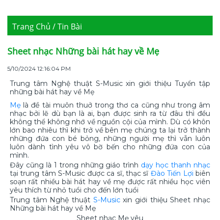
Trang Chủ / Tin Bài
Sheet nhạc Những bài hát hay về Mẹ
5/10/2024 12:16:04 PM
Trung tâm Nghệ thuật S-Music xin giới thiệu Tuyển tập
những bài hát hay về Mẹ
Mẹ
là đề tài muôn thuở trong thơ ca cũng như trong âm
nhạc bởi lẽ dù bạn là ai, bạn được sinh ra từ đâu thì đều
không thể không nhớ về nguồn cội của mình. Dù có khôn
lớn bao nhiêu thì khi trở về bên mẹ chúng ta lại trở thành
những đứa con bé bỏng, những người mẹ thì vẫn luôn
luôn dành tình yêu vô bờ bến cho những đứa con của
mình.
Đây cũng là 1 trong những giáo trình
dạy học thanh nhạc
tại trung tâm S-Music được ca sĩ, thạc sĩ
Đào Tiến Lợi
biên
soạn rất nhiều bài hát hay về mẹ được rất nhiều học viên
yêu thích từ nhỏ tuổi cho đến lớn tuổi
Trung tâm Nghệ thuật
S-Music
xin giới thiệu Sheet nhạc
Những bài hát hay về Mẹ
Sheet nhạc Mẹ yêu