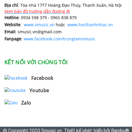
Địa chỉ
: Tòa nhà 17T7 Hoàng Đạo Thúy, Thanh Xuân, Hà Nội
Xem bản đồ hướng dẫn đường đi
Hotline
: 0934 598 379 - 0965 838 879
Website
:
www.smusic.vn
hoặc
www.hocthanhnhac.vn
Email
: smusic.vn@gmail.com
Fanpage
:
www.facebook.com/trungtamsmusic
KẾT NỐI VỚI CHÚNG TÔI
Facebook
Youtube
Zalo
@ Copyright 2020 Smusic.vn. Thiết kế phát triển bởi Bambu®