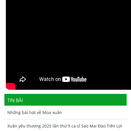
TIN BÀI
Những bài hát về Mùa xuân
Xuân yêu thương 2025 lần thứ 9 ca sĩ Sao Mai Đào Tiến Lợi